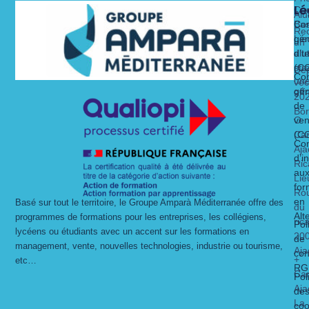
Lé
Ca
Alu
Nos 
Nos 
Bas
Con
Rec
Lie
gén
un
alt
dit
d’ut
str
(C
Dé
Con
un
vec
gén
off
20
de
Bo
O
ven
Ca
(C
Con
Aja
d’i
Ric
au
Lie
for
Ro
en
Basé sur tout le territoire, le Groupe Amparà Méditerranée offre des
du
Alt
programmes de formations pour les entreprises, les collégiens,
ric
Pol
lycéens ou étudiants avec un accent sur les formations en
20
de
management, vente, nouvelles technologies, industrie ou tourisme,
Aja
con
+
etc…
RG
Ca
Pol
Aja
de
La
coo