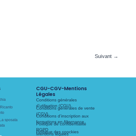
Suivant
→
s
CGU-CGV-Mentions
Légales
chia
Conditions générales
d’utilisation (CGU)
Ricanto
Conditions générales de vente
nto
(CGV)
Conditions d’inscription aux
La sposata
formations en Alternance
Politique de confidentialité
ata
RGPD
Politique des coockies
Mentions légales