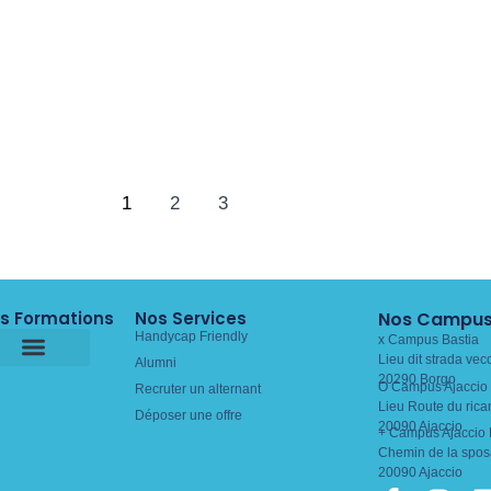
1
2
3
s Formations
Nos Services
Nos Campu
Handycap Friendly
x Campus Bastia
Lieu dit strada vec
Alumni
20290 Borgo
O Campus Ajaccio 
Recruter un alternant
Lieu Route du rica
Déposer une offre
20090 Ajaccio
+ Campus Ajaccio 
Chemin de la spos
20090 Ajaccio