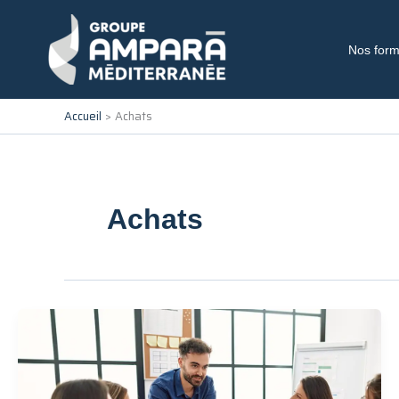
Aller
au
contenu
Nos form
Accueil
Achats
Achats