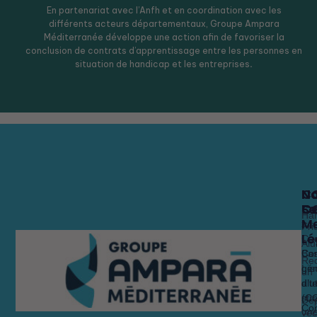
En partenariat avec l’Anfh et en coordination avec les
différents acteurs départementaux, Groupe Ampara
Méditerranée développe une action afin de favoriser la
conclusion de contrats d’apprentissage entre les personnes en
situation de handicap et les entreprises
.
N
N
N
C
Fo
Se
C
C
Ha
Me
x
Fri
Lé
Ca
Alu
Nos 
Nos 
Bas
Con
Rec
Lie
gén
un
alt
dit
d’ut
str
(C
Dé
Con
un
vec