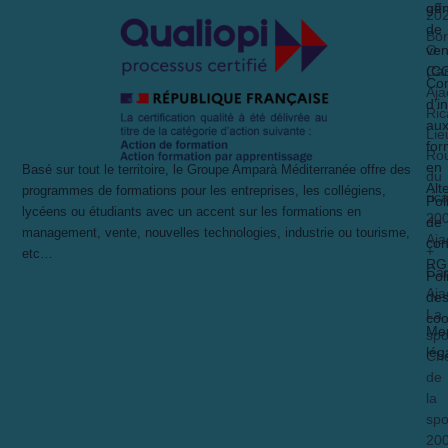
gén
off
20
de
Bo
O
ven
Ca
(C
Con
Aja
d’i
Ric
au
Lie
for
Ro
en
Basé sur tout le territoire, le Groupe Amparà Méditerranée offre des
du
Alt
programmes de formations pour les entreprises, les collégiens,
ric
Pol
lycéens ou étudiants avec un accent sur les formations en
20
de
management, vente, nouvelles technologies, industrie ou tourisme,
Aja
con
+
etc…
RG
Ca
Pol
Aja
de
La
coo
Men
spo
lég
Ch
de
la
spo
20