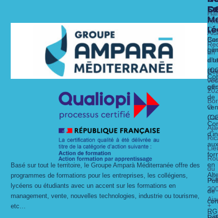
Fo
Se
C
C
Ha
Me
x
Fri
Lé
Ca
Alu
Nos 
Nos 
Bas
Con
Rec
Lie
gén
un
alt
dit
d’ut
str
(C
Dé
Con
un
vec
gén
off
20
de
Bo
O
ven
Ca
(C
Con
Aja
d’i
Ric
au
Lie
for
Ro
en
Basé sur tout le territoire, le Groupe Amparà Méditerranée offre des
du
Alt
programmes de formations pour les entreprises, les collégiens,
ric
Pol
lycéens ou étudiants avec un accent sur les formations en
20
de
management, vente, nouvelles technologies, industrie ou tourisme,
Aja
con
+
etc…
RG
Ca
Pol