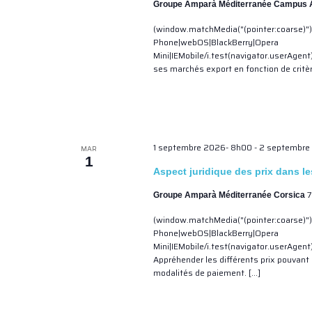
Groupe Amparà Méditerranée Campus A
(window.matchMedia("(pointer:coarse)")
Phone|webOS|BlackBerry|Opera
Mini|IEMobile/i.test(navigator.userAgent
ses marchés export en fonction de critère
1 septembre 2026- 8h00
-
2 septembre
MAR
1
Aspect juridique des prix dans l
7
Groupe Amparà Méditerranée Corsica
(window.matchMedia("(pointer:coarse)")
Phone|webOS|BlackBerry|Opera
Mini|IEMobile/i.test(navigator.userAgen
Appréhender les différents prix pouvant 
modalités de paiement. […]