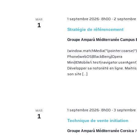
1 septembre 2026- 8h00
-
2 septembre
MAR
1
Stratégie de référencement
Groupe Amparà Méditerranée Campus
(window.matchMedia("(pointer:coarse)")
Phone|webOS|BlackBerry|Opera
Mini|IEMobile/i.test(navigator.userAgen
Développer sa notoriété en ligne. Maitris
son site […]
1 septembre 2026- 8h00
-
3 septembre
MAR
1
Technique de vente initiation
7
Groupe Amparà Méditerranée Corsica