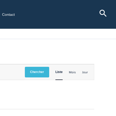
Rec
Contact
Navigation
Mois
Jour
Chercher
Liste
de
vues
Évènement