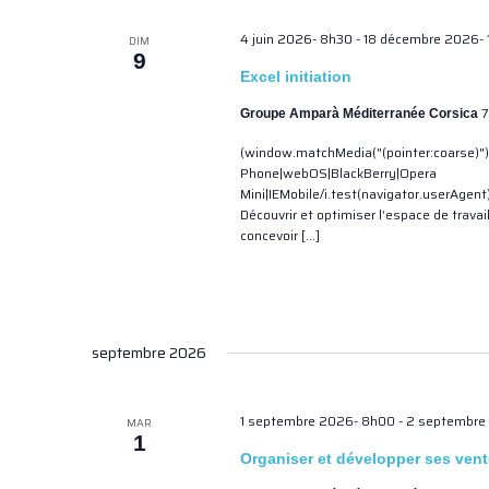
4 juin 2026- 8h30
-
18 décembre 2026-
DIM
9
Excel initiation
7
Groupe Amparà Méditerranée Corsica
(window.matchMedia("(pointer:coarse)")
Phone|webOS|BlackBerry|Opera
Mini|IEMobile/i.test(navigator.userAgent
Découvrir et optimiser l’espace de travail
concevoir […]
septembre 2026
1 septembre 2026- 8h00
-
2 septembre
MAR
1
Organiser et développer ses vente