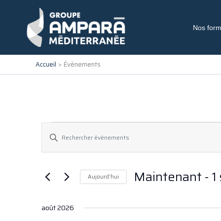
Aller
au
contenu
Nos form
Accueil
Évènements
Recherche
Évènements
Saisir
et
mot-
navigation
clé.
Rechercher
de
Maintenant
 - 
1
Évènements
Aujourd’hui
vues
par
Sélectionnez
Évènements
mot-
une
clé.
août 2026
date.