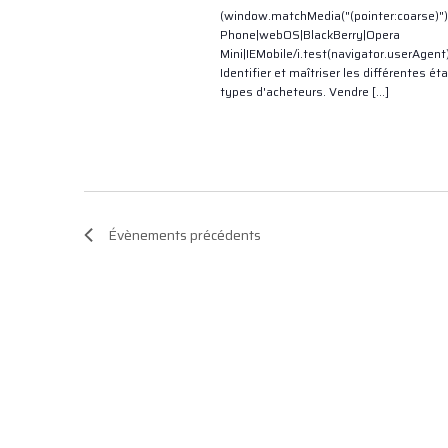
(window.matchMedia("(pointer:coarse)")
Phone|webOS|BlackBerry|Opera
Mini|IEMobile/i.test(navigator.userAgen
Identifier et maîtriser les différentes é
types d'acheteurs. Vendre […]
Évènements
précédents