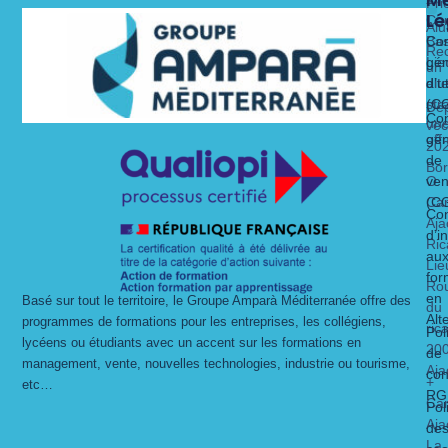
Fri
Lé
Ca
Alu
Nos 
Nos 
Bas
Con
Rec
Lie
gén
un
alt
dit
d’ut
str
(C
Dé
Con
un
vec
gén
off
20
de
Bo
O
ven
Ca
(C
Con
Aja
d’i
Ric
au
Lie
for
Ro
en
Basé sur tout le territoire, le Groupe Amparà Méditerranée offre des
du
Alt
programmes de formations pour les entreprises, les collégiens,
ric
Pol
lycéens ou étudiants avec un accent sur les formations en
20
de
management, vente, nouvelles technologies, industrie ou tourisme,
Aja
con
+
etc…
RG
Ca
Pol
Aja
de
La