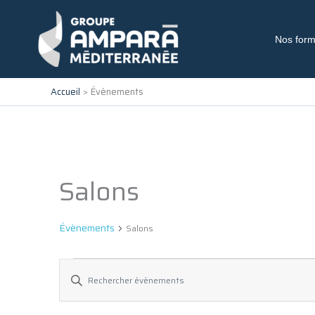
Aller
au
contenu
Nos form
Accueil
Évènements
Salons
Évènements
Évènements
Salons
Recherche
Saisir
et
mot-
navigation
clé.