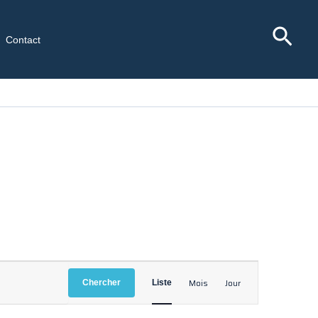
Rec
Contact
Navigation
Mois
Jour
Chercher
Liste
de
vues