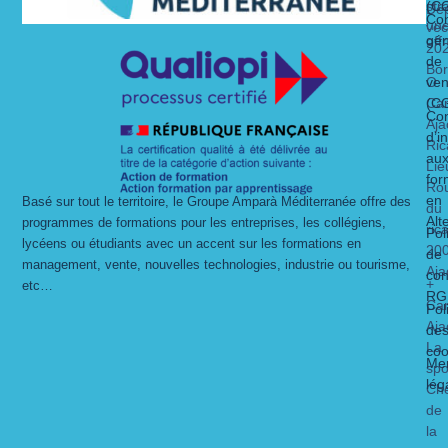
str
(C
Dé
Con
un
vec
gén
off
20
de
Bo
O
ven
Ca
(C
Con
Aja
d’i
Ric
au
Lie
for
Ro
en
Basé sur tout le territoire, le Groupe Amparà Méditerranée offre des
du
Alt
programmes de formations pour les entreprises, les collégiens,
ric
Pol
lycéens ou étudiants avec un accent sur les formations en
20
de
management, vente, nouvelles technologies, industrie ou tourisme,
Aja
con
+
etc…
RG
Ca
Pol
Aja
de
La
coo
Men
spo
lég
Ch
de
la