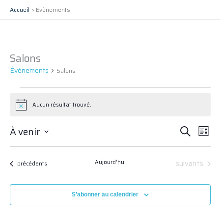
Aller
Accueil
Évènements
au
contenu
Salons
Évènements
Évènements
Salons
Aucun résultat trouvé.
Notice
Recherche
Navig
À venir
Recherche
Liste
et
de
Sélectionnez
navigation
vues
une
Évènements
suivants
Aujourd’hui
date.
Évènements
de
Évèn
précédents
vues
Évènements
S’abonner au calendrier