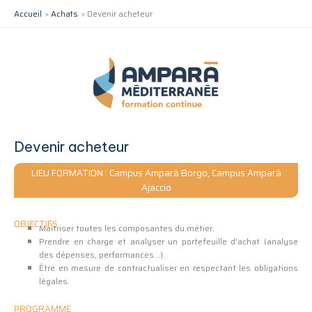
Aller
Accueil
Achats
Devenir acheteur
au
contenu
Devenir acheteur
LIEU FORMATION : Campus Amparà Borgo, Campus Amparà
Ajaccio
OBJECTIFS
Maîtriser toutes les composantes du métier.
Prendre en charge et analyser un portefeuille d’achat (analyse
des dépenses, performances…).
Être en mesure de contractualiser en respectant les obligations
légales.
PROGRAMME