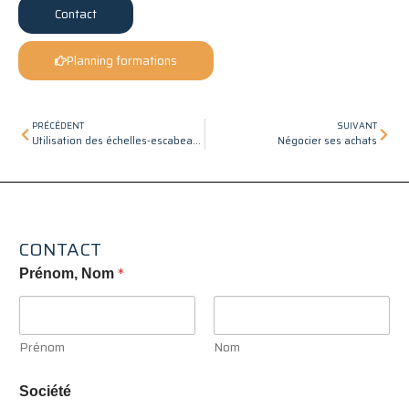
Contact
Planning formations
Précédent
Suiv
PRÉCÉDENT
SUIVANT
Utilisation des échelles-escabeaux-PIRL
Négocier ses achats
CONTACT
*
Prénom, Nom
Prénom
Nom
Société