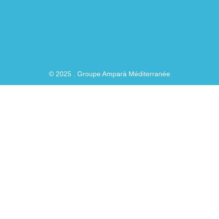
f
© 2025 . Groupe Amparà Méditerranée