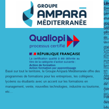
Lé
Ca
Alu
Nos 
Nos 
Bas
Con
Rec
Lie
gén
un
alt
dit
d’ut
str
(C
Dé
Con
un
vec
gén
off
20
de
Bo
O
ven
Ca
(C
Con
Aja
d’i
Ric
au
Lie
for
Ro
en
Basé sur tout le territoire, le Groupe Amparà Méditerranée offre des
du
Alt
programmes de formations pour les entreprises, les collégiens,
ric
Pol
lycéens ou étudiants avec un accent sur les formations en
20
de
management, vente, nouvelles technologies, industrie ou tourisme,
Aja
con
+
etc…
RG
Ca
Pol
Aja
de
La
coo