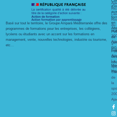
Con
Aja
d’i
Ric
au
Lie
for
Ro
en
Basé sur tout le territoire, le Groupe Amparà Méditerranée offre des
du
Alt
programmes de formations pour les entreprises, les collégiens,
ric
Pol
lycéens ou étudiants avec un accent sur les formations en
20
de
management, vente, nouvelles technologies, industrie ou tourisme,
Aja
con
+
etc…
RG
Ca
Pol
Aja
de
La
coo
Men
spo
lég
Ch
de
la
spo
20
Aja
F
I
L
Y
a
n
i
o
c
s
n
u