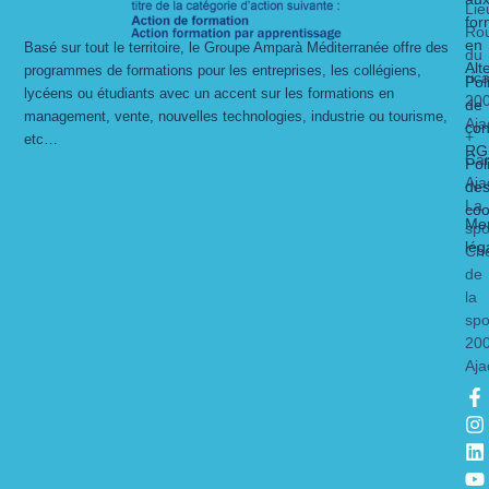
Lie
for
Ro
en
Basé sur tout le territoire, le Groupe Amparà Méditerranée offre des
du
Alt
programmes de formations pour les entreprises, les collégiens,
ric
Pol
lycéens ou étudiants avec un accent sur les formations en
20
de
management, vente, nouvelles technologies, industrie ou tourisme,
Aja
con
+
etc…
RG
Ca
Pol
Aja
de
La
coo
Men
spo
lég
Ch
de
la
spo
20
Aja
F
I
L
Y
a
n
i
o
c
s
n
u
e
t
k
t
b
a
e
u