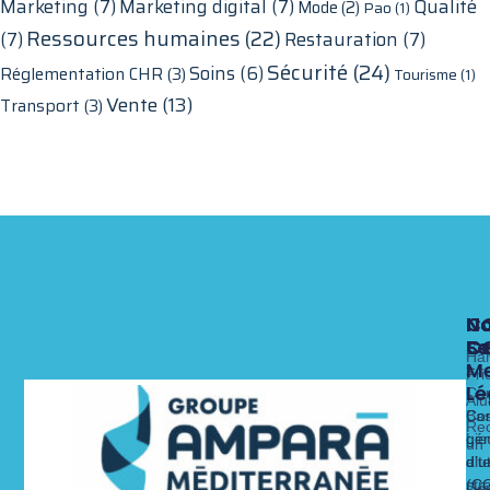
Marketing
(7)
Marketing digital
(7)
Qualité
Mode
(2)
Pao
(1)
Ressources humaines
(22)
(7)
Restauration
(7)
Sécurité
(24)
Soins
(6)
Réglementation CHR
(3)
Tourisme
(1)
Vente
(13)
Transport
(3)
N
N
N
C
Fo
Se
C
C
Ha
Me
x
Fri
Lé
Ca
Alu
Nos 
Nos 
Bas
Con
Rec
Lie
gén
un
alt
dit
d’ut
str
(C
Dé