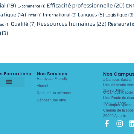
ial
(19)
Efficacité professionnelle
(20)
EN
E-commerce
(1)
atique
(14)
Langues
(5)
International
(3)
Logistique
(3)
Inter
(1)
Ressources humaines
(22)
Qualité
(7)
Restaurati
ao
(1)
(13)
s Formations
Nos Services
Nos Campu
Handycap Friendly
x Campus Bastia
Lieu dit strada vec
Alumni
20290 Borgo
O Campus Ajaccio 
Recruter un alternant
Lieu Route du rica
Déposer une offre
20090 Ajaccio
+ Campus Ajaccio 
Chemin de la spos
20090 Ajaccio
F
I
a
n
i