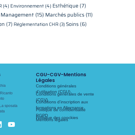
Esthétique
(7)
R
(4)
Environnement
(4)
Management
(15)
Marchés publics
(11)
on
(7)
Soins
(6)
Réglementation CHR
(3)
s
CGU-CGV-Mentions
Légales
chia
Conditions générales
d’utilisation (CGU)
Ricanto
Conditions générales de vente
nto
(CGV)
Conditions d’inscription aux
La sposata
formations en Alternance
Politique de confidentialité
ata
RGPD
Politique des coockies
Mentions légales
L
Y
o