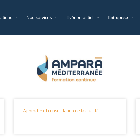
ations
Nos services
Evénementiel
Entreprise
Approche et consolidation de la qualité