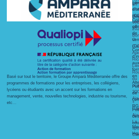
Lie
gén
un
alt
dit
d’ut
str
(C
Dé
Con
un
vec
gén
off
20
de
Bo
O
ven
Ca
(C
Con
Aja
d’i
Ric
au
Lie
for
Ro
en
Basé sur tout le territoire, le Groupe Amparà Méditerranée offre des
du
Alt
programmes de formations pour les entreprises, les collégiens,
ric
Pol
lycéens ou étudiants avec un accent sur les formations en
20
de
management, vente, nouvelles technologies, industrie ou tourisme,
Aja
con
+
etc…
RG
Ca
Pol
Aja
de
La
coo
Men
spo
lég
Ch