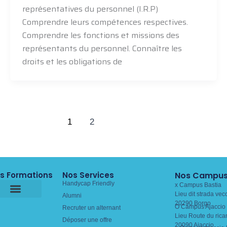
représentatives du personnel (I.R.P)
Comprendre leurs compétences respectives.
Comprendre les fonctions et missions des
représentants du personnel. Connaître les
droits et les obligations de
1
2
s Formations
Nos Services
Nos Campu
Handycap Friendly
x Campus Bastia
Lieu dit strada vec
Alumni
20290 Borgo
O Campus Ajaccio 
Recruter un alternant
Lieu Route du rica
Déposer une offre
20090 Ajaccio