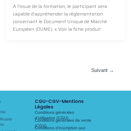
A l’issue de la formation, le participant sera
capable d’appréhender la réglementation
concernant le Document Unique de Marché
Européen (DUME). x Voir la fiche produit
Suivant
→
s
CGU-CGV-Mentions
Légales
chia
Conditions générales
d’utilisation (CGU)
Ricanto
Conditions générales de vente
nto
(CGV)
Conditions d’inscription aux