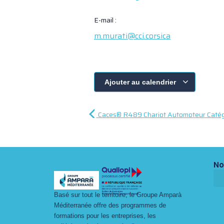
E-mail :
m.murati@cci.corsica
Ajouter au calendrier
Caces® R489 Chariot Automoteur Catégo
No
Basé sur tout le territoire, le Groupe Amparà
Méditerranée offre des programmes de
formations pour les entreprises, les