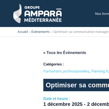
Aller
au
contenu
Nos form
Accueil
Évènements
Optimiser sa communication manageria
« Tous les Évènements
Catégories :
,
Formations professionnelles
Planning f
Optimiser sa commun
Date et heure :
1 décembre 2025
-
2 décemb