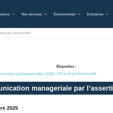
ations
Nos services
Evénementiel
Entreprise
le par l’assertivité
Étiquettes :
Efficacité professionnelle
ormations professionnelles 2026
ication manageriale par l’asserti
re 2025