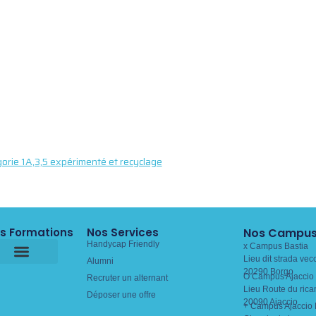
rie 1A,3,5 expérimenté et recyclage
s Formations
Nos Services
Nos Campu
Handycap Friendly
x Campus Bastia
Lieu dit strada vec
Alumni
20290 Borgo
O Campus Ajaccio 
Recruter un alternant
Lieu Route du rica
Déposer une offre
20090 Ajaccio
+ Campus Ajaccio 