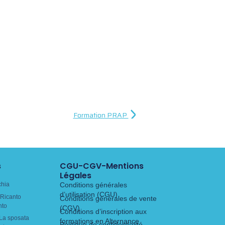
Formation PRAP
s
CGU-CGV-Mentions
Légales
chia
Conditions générales
d’utilisation (CGU)
Ricanto
Conditions générales de vente
nto
(CGV)
Conditions d’inscription aux
La sposata
formations en Alternance
Politique de confidentialité