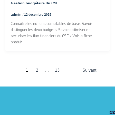
Gestion budgétaire du CSE
admin
/
12 décembre 2025
Connaitre les notions comptables de base. Savoir
distinguer les deux budgets. Savoir optimiser et
sécuriser les flux financiers du CSE x Voir la fiche
produit
1
2
…
13
Suivant
→
N
N
N
C