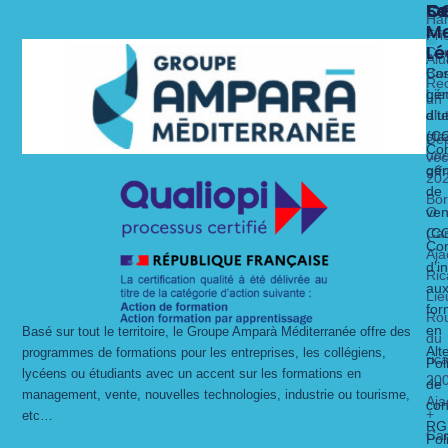
Fo
Se
C
C
Ha
Me
x
Fri
Lé
Ca
Alu
Nos 
Nos 
Bas
Con
Rec
Lie
gén
un
alt
dit
d’ut
str
(C
Dé
Con
un
vec
gén
off
20
de
Bo
O
ven
Ca
(C
Con
Aja
d’i
Ric
au
Lie
for
Ro
en
Basé sur tout le territoire, le Groupe Amparà Méditerranée offre des
du
Alt
programmes de formations pour les entreprises, les collégiens,
ric
Pol
lycéens ou étudiants avec un accent sur les formations en
20
de
management, vente, nouvelles technologies, industrie ou tourisme,
Aja
con
+
etc…
RG
Ca
Pol