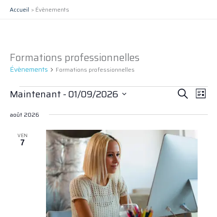
Aller
Accueil
Évènements
au
contenu
Formations professionnelles
Évènements
Évènements
Formations professionnelles
Recherche
Navig
Maintenant
 - 
01/09/2026
Recherche
Liste
et
de
Sélectionnez
navigation
vues
août 2026
une
date.
de
Évèn
VEN
vues
7
Évènements