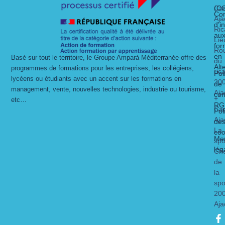
Ca
(C
Con
Aja
d’i
Ric
au
Lie
for
Ro
en
Basé sur tout le territoire, le Groupe Amparà Méditerranée offre des
du
Alt
programmes de formations pour les entreprises, les collégiens,
ric
Pol
lycéens ou étudiants avec un accent sur les formations en
20
de
management, vente, nouvelles technologies, industrie ou tourisme,
Aja
con
+
etc…
RG
Ca
Pol
Aja
de
La
coo
Men
spo
lég
Ch
de
la
spo
20
Aja
F
I
L
Y