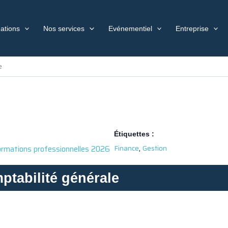
ations
Nos services
Evénementiel
Entreprise
e
Étiquettes :
,
Finance
Gestion
ormations professionnelles 2026
ptabilité générale