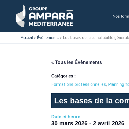
Aller
au
contenu
Nos form
Accueil
Évènements
Les bases de la comptabilité général
« Tous les Évènements
Catégories :
,
Formations professionnelles
Planning f
Les bases de la com
Date et heure :
30 mars 2026
-
2 avril 2026