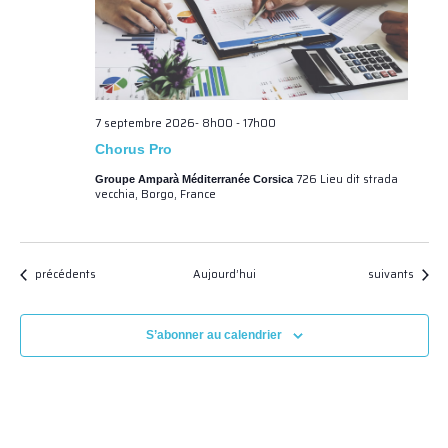
7 septembre 2026- 8h00
-
17h00
Chorus Pro
726 Lieu dit strada
Groupe Amparà Méditerranée Corsica
vecchia, Borgo, France
Évènements
Évènements
précédents
Aujourd’hui
suivants
S’abonner au calendrier