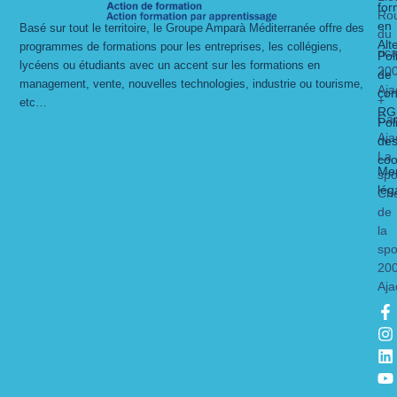
for
Ro
en
Basé sur tout le territoire, le Groupe Amparà Méditerranée offre des
du
Alt
programmes de formations pour les entreprises, les collégiens,
ric
Pol
lycéens ou étudiants avec un accent sur les formations en
20
de
management, vente, nouvelles technologies, industrie ou tourisme,
Aja
con
+
etc…
RG
Ca
Pol
Aja
de
La
coo
Men
spo
lég
Ch
de
la
spo
20
Aja
F
I
L
Y
a
n
i
o
c
s
n
u
e
t
k
t
b
a
e
u
o
g
d
b