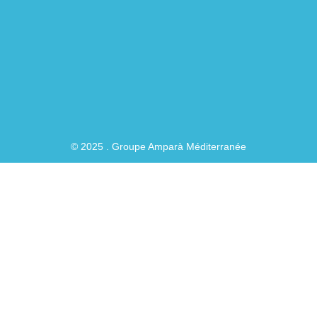
o
r
i
e
k
a
n
-
f
© 2025 . Groupe Amparà Méditerranée