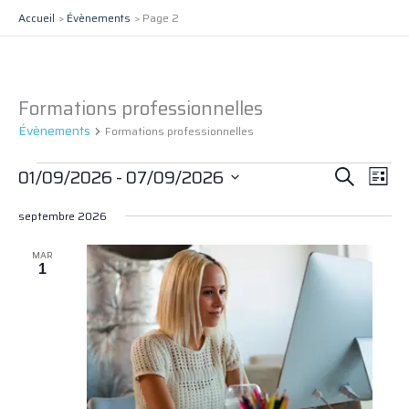
Aller
Accueil
Évènements
Page 2
au
contenu
Formations professionnelles
Évènements
Évènements
Formations professionnelles
Recherche
Navig
01/09/2026
 - 
07/09/2026
Recherche
Liste
et
de
Sélectionnez
navigation
vues
septembre 2026
une
date.
de
Évèn
MAR
vues
1
Évènements