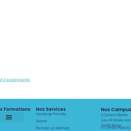
t 2 expérimenté
s Formations
Nos Services
Nos Campu
Handycap Friendly
x Campus Bastia
Lieu dit strada vec
Alumni
20290 Borgo
O Campus Ajaccio 
Recruter un alternant