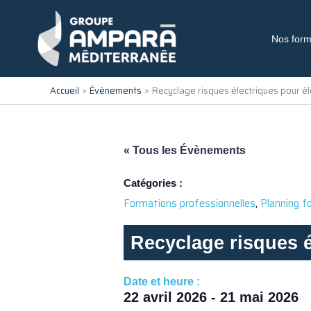
Aller
au
contenu
Nos form
Accueil
Évènements
Recyclage risques électriques pour él
« Tous les Évènements
Catégories :
,
Formations professionnelles
Planning f
Recyclage risques é
Date et heure :
22 avril 2026
-
21 mai 2026