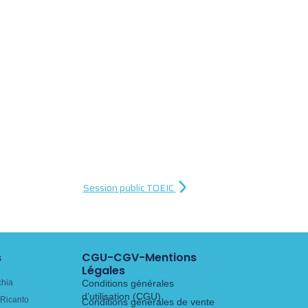
Session public TOEIC
s
CGU-CGV-Mentions
Légales
chia
Conditions générales
d’utilisation (CGU)
Ricanto
Conditions générales de vente