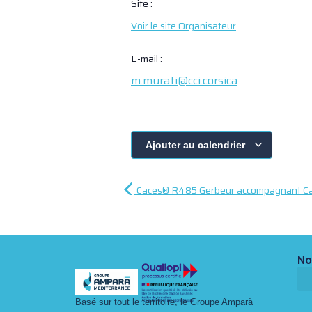
Site :
Voir le site Organisateur
E-mail :
m.murati@cci.corsica
Ajouter au calendrier
Caces® R485 Gerbeur accompagnant Ca
No
Basé sur tout le territoire, le Groupe Amparà