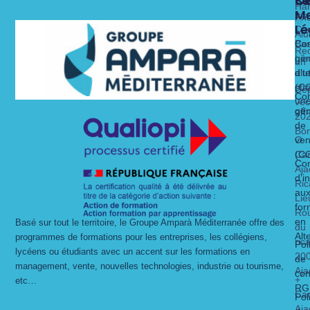
Fo
Se
C
C
Ha
Me
x
Fri
Lé
Ca
Alu
Nos 
Nos 
Bas
Con
Rec
Lie
gén
un
alt
dit
d’ut
str
(C
Dé
Con
un
vec
gén
off
20
de
Bo
O
ven
Ca
(C
Con
Aja
d’i
Ric
au
Lie
for
Ro
en
Basé sur tout le territoire, le Groupe Amparà Méditerranée offre des
du
Alt
programmes de formations pour les entreprises, les collégiens,
ric
Pol
lycéens ou étudiants avec un accent sur les formations en
20
de
management, vente, nouvelles technologies, industrie ou tourisme,
Aja
con
+
etc…
RG
Ca
Pol
Aja