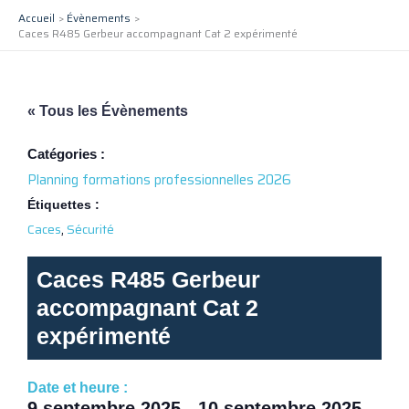
Aller
Accueil
Évènements
au
Caces R485 Gerbeur accompagnant Cat 2 expérimenté
contenu
« Tous les Évènements
Catégories :
Planning formations professionnelles 2026
Étiquettes :
,
Caces
Sécurité
Caces R485 Gerbeur
accompagnant Cat 2
expérimenté
Date et heure :
9 septembre 2025
-
10 septembre 2025