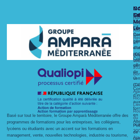
N
N
N
C
Fo
Se
C
C
Ha
Me
x
Fri
Lé
Ca
Alu
Nos 
Nos 
Bas
Con
Rec
Lie
gén
un
alt
dit
d’ut
str
(C
Dé
Con
un
vec
gén
off
20
de
Bo
O
ven
Ca
(C
Con
Aja
d’i
Ric
au
Lie
for
Ro
en
Basé sur tout le territoire, le Groupe Amparà Méditerranée offre des
du
Alt
programmes de formations pour les entreprises, les collégiens,
ric
Pol
lycéens ou étudiants avec un accent sur les formations en
20
de
management, vente, nouvelles technologies, industrie ou tourisme,
Aja
con