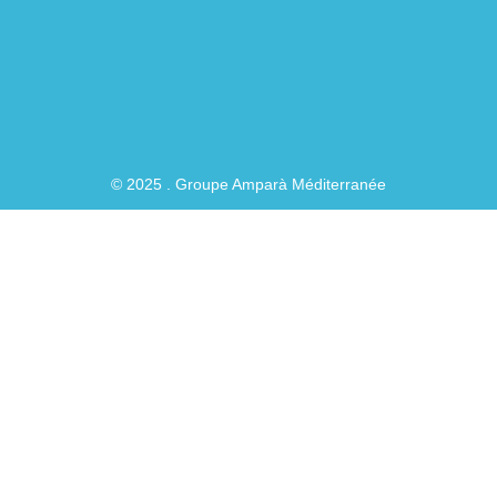
-
f
© 2025 . Groupe Amparà Méditerranée