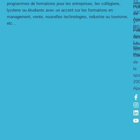
Alt
programmes de formations pour les entreprises, les collégiens,
ric
Pol
lycéens ou étudiants avec un accent sur les formations en
20
de
management, vente, nouvelles technologies, industrie ou tourisme,
Aja
con
+
etc…
RG
Ca
Pol
Aja
de
La
coo
Men
spo
lég
Ch
de
la
spo
20
Aja
F
I
L
Y
a
n
i
o
c
s
n
u
e
t
k
t
b
a
e
u
o
g
d
b
o
r
i
e
k
a
n