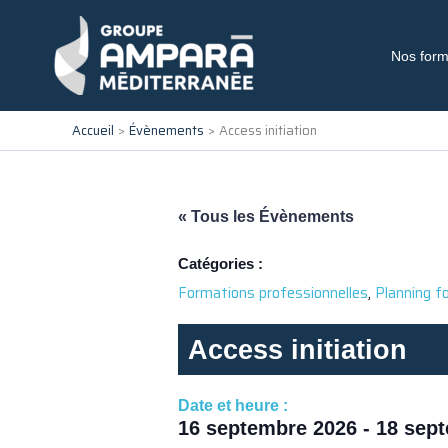
Aller
au
contenu
Nos form
Accueil
Évènements
Access initiation
« Tous les Évènements
Catégories :
,
Formations professionnelles
Planning f
Access initiation
Date et heure :
16 septembre 2026
-
18 sep