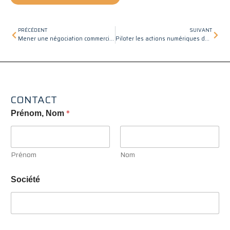
Précédent
Suiv
PRÉCÉDENT
SUIVANT
Mener une négociation commerciale
Piloter les actions numériques de l’entreprise
CONTACT
*
Prénom, Nom
Prénom
Nom
Société