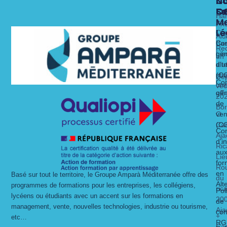
N
N
N
C
Fo
Se
C
C
Ha
Me
x
Fri
Lé
Ca
Alu
Nos 
Nos 
Bas
Con
Rec
Lie
gén
un
alt
dit
d’ut
str
(C
Dé
Con
un
vec
gén
off
20
de
Bo
O
ven
Ca
(C
Con
Aja
d’i
Ric
au
Lie
for
Ro
en
Basé sur tout le territoire, le Groupe Amparà Méditerranée offre des
du
Alt
programmes de formations pour les entreprises, les collégiens,
ric
Pol
lycéens ou étudiants avec un accent sur les formations en
20
de
management, vente, nouvelles technologies, industrie ou tourisme,
Aja
con
+
etc…
RG
Ca