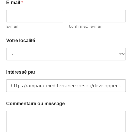
*
E-mail
E-mail
Confirmez l’e-mail
N
Votre localité
o
m
*
o
u
Intéressé par
Commentaire ou message