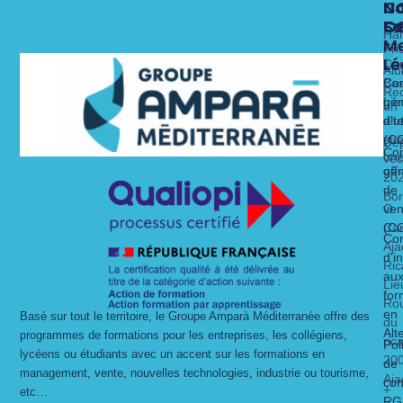
N
N
N
C
Fo
Se
C
C
Ha
Me
x
Fri
Lé
Ca
Alu
Nos 
Nos 
Bas
Con
Rec
Lie
gén
un
alt
dit
d’ut
str
(C
Dé
Con
un
vec
gén
off
20
de
Bo
O
ven
Ca
(C
Con
Aja
d’i
Ric
au
Lie
for
Ro
en
Basé sur tout le territoire, le Groupe Amparà Méditerranée offre des
du
Alt
programmes de formations pour les entreprises, les collégiens,
ric
Pol
lycéens ou étudiants avec un accent sur les formations en
20
de
management, vente, nouvelles technologies, industrie ou tourisme,
Aja
con
+
etc…
RG