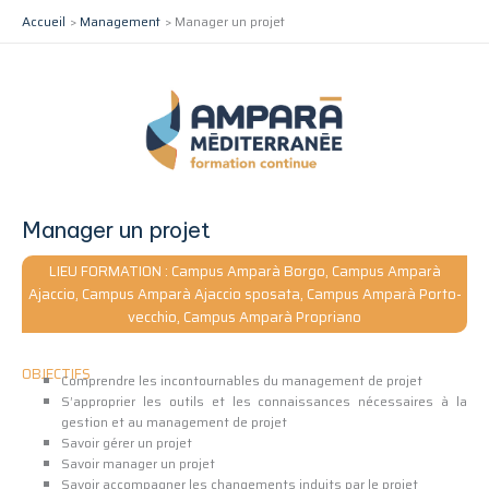
Aller
Accueil
Management
Manager un projet
au
contenu
Manager un projet
LIEU FORMATION : Campus Amparà Borgo, Campus Amparà
Ajaccio, Campus Amparà Ajaccio sposata, Campus Amparà Porto-
vecchio, Campus Amparà Propriano
OBJECTIFS
Comprendre les incontournables du management de projet
S’approprier les outils et les connaissances nécessaires à la
gestion et au management de projet
Savoir gérer un projet
Savoir manager un projet
Savoir accompagner les changements induits par le projet