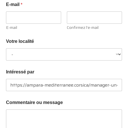
*
E-mail
E-mail
Confirmez l’e-mail
Votre localité
Intéressé par
N
Commentaire ou message
o
m
o
u
S