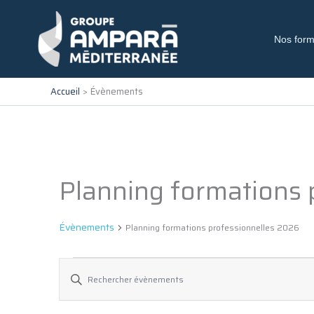
Aller
au
contenu
Nos form
Accueil
Évènements
Planning formations 
Évènements
for
10
Évènements
Planning formations professionnelles 2026
juillet
2025
Recherche
Saisir
et
mot-
navigation
clé.