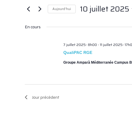
Rechercher
de
10 juillet 2025
Évènements
Aujourd’hui
vues
par
Sélectionnez
Évènements
mot-
une
clé.
En cours
date.
7 juillet 2025- 8h00
-
11 juillet 2025- 17h
QualiPAC RGE
Groupe Amparà Méditerranée Campus 
Jour précédent