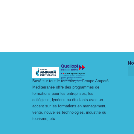
No
Basé sur tout le territoire, le Groupe Amparà
Méditerranée offre des programmes de
formations pour les entreprises, les
collégiens, lycéens ou étudiants avec un
accent sur les formations en management,
vente, nouvelles technologies, industrie ou
tourisme, etc…