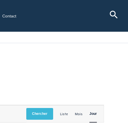
Rec
Contact
Navigation
Liste
Mois
Chercher
Jour
de
vues