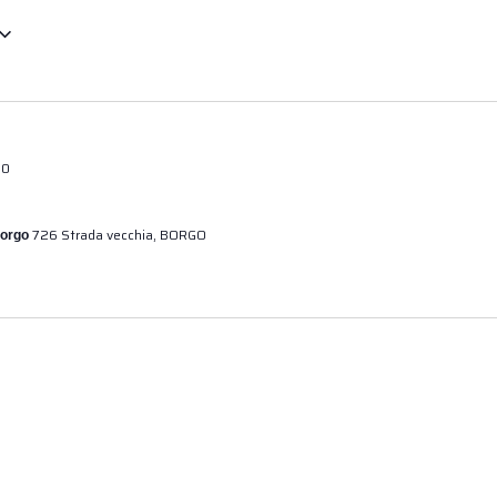
00
726 Strada vecchia, BORGO
Borgo