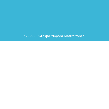
f
© 2025 . Groupe Amparà Méditerranée