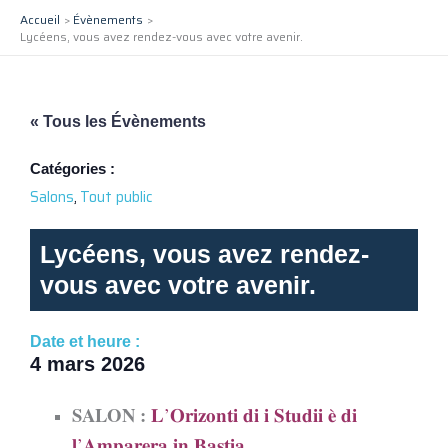
Aller
Accueil
Évènements
au
Lycéens, vous avez rendez-vous avec votre avenir.
contenu
« Tous les Évènements
Catégories :
Salons
,
Tout public
Lycéens, vous avez rendez-
vous avec votre avenir.
Date et heure :
4 mars 2026
SALON :
𝐋’𝐎𝐫𝐢𝐳𝐨𝐧𝐭𝐢 𝐝𝐢 𝐢 𝐒𝐭𝐮𝐝𝐢𝐢 𝐞̀ 𝐝𝐢
𝐥’𝐀𝐦𝐩𝐚𝐫𝐞𝐫𝐚 𝐢𝐧 𝐁𝐚𝐬𝐭𝐢𝐚