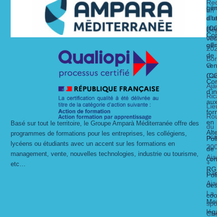
Rec
Lie
gén
un
alt
dit
d’ut
str
(C
Dé
Con
un
vec
gén
off
20
de
Bo
O
ven
Ca
(C
Con
Aja
d’i
Ric
au
Lie
for
Ro
en
Basé sur tout le territoire, le Groupe Amparà Méditerranée offre des
du
Alt
programmes de formations pour les entreprises, les collégiens,
ric
Pol
lycéens ou étudiants avec un accent sur les formations en
20
de
management, vente, nouvelles technologies, industrie ou tourisme,
Aja
con
+
etc…
RG
Ca
Pol
Aja
de
La
coo
Men
spo
lég
Ch