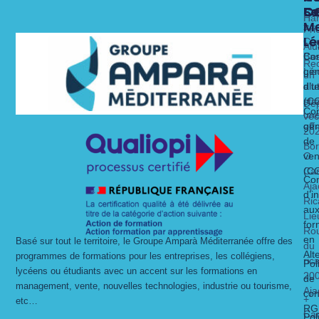
Fo
Se
C
C
Ha
Me
x
Fri
Lé
Ca
Alu
Nos 
Nos 
Bas
Con
Rec
Lie
gén
un
alt
dit
d’ut
str
(C
Dé
Con
un
vec
gén
off
20
de
Bo
O
ven
Ca
(C
Con
Aja
d’i
Ric
au
Lie
for
Ro
en
Basé sur tout le territoire, le Groupe Amparà Méditerranée offre des
du
Alt
programmes de formations pour les entreprises, les collégiens,
ric
Pol
lycéens ou étudiants avec un accent sur les formations en
20
de
management, vente, nouvelles technologies, industrie ou tourisme,
Aja
con
+
etc…
RG
Ca
Pol