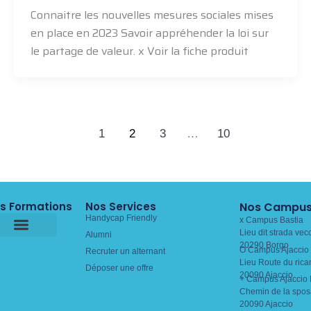
Connaitre les nouvelles mesures sociales mises
en place en 2023 Savoir appréhender la loi sur
le partage de valeur. x Voir la fiche produit
1
2
3
…
10
s Formations
Nos Services
Nos Campu
Handycap Friendly
x Campus Bastia
Lieu dit strada vec
Alumni
20290 Borgo
O Campus Ajaccio 
Recruter un alternant
Lieu Route du rica
Déposer une offre
20090 Ajaccio
+ Campus Ajaccio 
Chemin de la spos
20090 Ajaccio