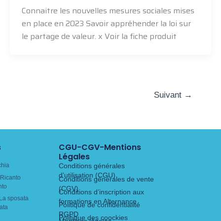
Connaitre les nouvelles mesures sociales mises
en place en 2023 Savoir appréhender la loi sur
le partage de valeur. x Voir la fiche produit
Suivant
→
s
CGU-CGV-Mentions
Légales
chia
Conditions générales
d’utilisation (CGU)
Ricanto
Conditions générales de vente
nto
(CGV)
Conditions d’inscription aux
La sposata
formations en Alternance
Politique de confidentialité
ata
RGPD
Politique des coockies
Mentions légales