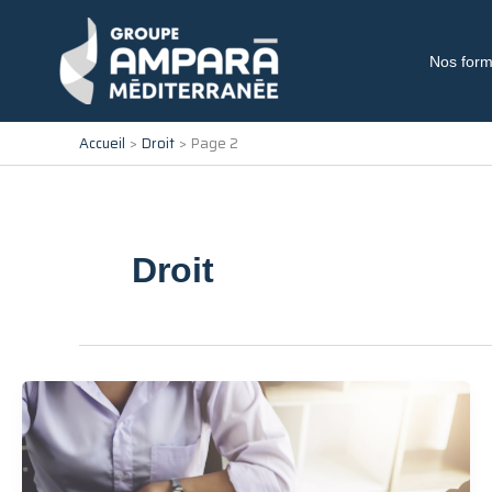
Aller
au
contenu
Nos form
Accueil
Droit
Page 2
Droit