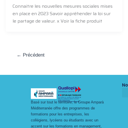
Connaitre les nouvelles mesures sociales mises
en place en 2023 Savoir appréhender la loi sur
le partage de valeur. x Voir la fiche produit
←
Précédent
No
Basé sur tout le territoire, le Groupe Amparà
Méditerranée offre des programmes de
formations pour les entreprises, les
collégiens, lycéens ou étudiants avec un
accent sur les formations en management,