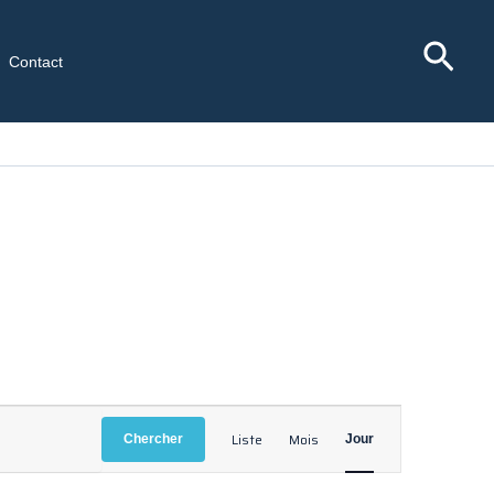
Rec
Contact
Navigation
Liste
Mois
Chercher
Jour
de
vues