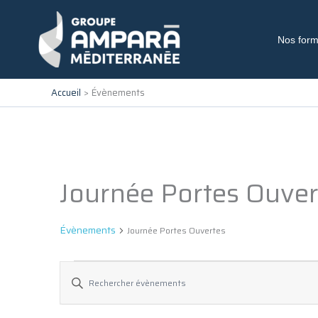
Aller
au
contenu
Nos form
Accueil
Évènements
Journée Portes Ouver
Évènements
for
7
Évènements
Journée Portes Ouvertes
août
2026
Recherche
Saisir
et
mot-
navigation
clé.