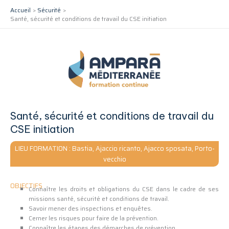
Aller
Accueil
Sécurité
au
Santé, sécurité et conditions de travail du CSE initiation
contenu
Santé, sécurité et conditions de travail du
CSE initiation
LIEU FORMATION : Bastia, Ajaccio ricanto, Ajacco sposata, Porto-
vecchio
OBJECTIFS
Connaître les droits et obligations du CSE dans le cadre de ses
missions santé, sécurité et conditions de travail.
Savoir mener des inspections et enquêtes.
Cerner les risques pour faire de la prévention.
Connaître les étapes des démarches de prévention.