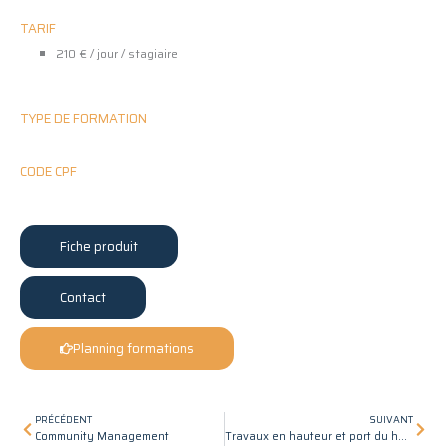
TARIF
210 € / jour / stagiaire
TYPE DE FORMATION
CODE CPF
Fiche produit
Contact
Planning formations
Précédent
Suiv
PRÉCÉDENT
SUIVANT
Community Management
Travaux en hauteur et port du harnais