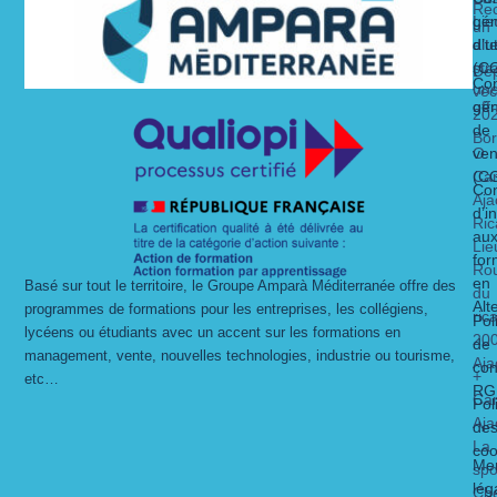
Rec
Lie
gén
un
alt
dit
d’ut
str
(C
Dé
Con
un
vec
gén
off
20
de
Bo
O
ven
Ca
(C
Con
Aja
d’i
Ric
au
Lie
for
Ro
en
Basé sur tout le territoire, le Groupe Amparà Méditerranée offre des
du
Alt
programmes de formations pour les entreprises, les collégiens,
ric
Pol
lycéens ou étudiants avec un accent sur les formations en
20
de
management, vente, nouvelles technologies, industrie ou tourisme,
Aja
con
+
etc…
RG
Ca
Pol
Aja
de
La
coo
Men
spo
lég
Ch