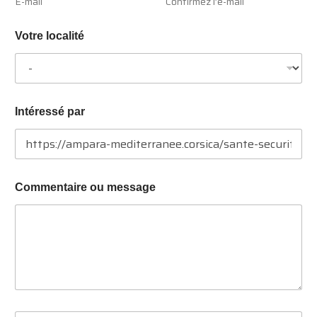
E-mail
Confirmez l’e-mail
Votre localité
Intéressé par
Commentaire ou message
S