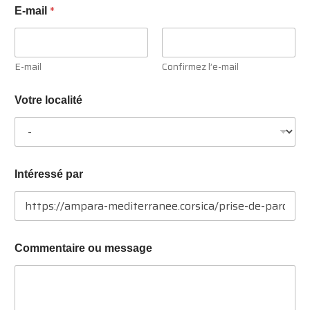
*
*
E-mail
P
r
é
n
E-mail
Confirmez l’e-mail
o
m
,
Votre localité
Intéressé par
Commentaire ou message