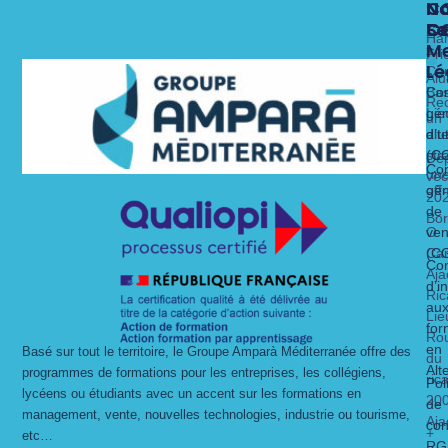
N
N
N
C
Fo
Se
C
C
Ha
Me
x
Fri
Lé
Ca
Alu
Nos 
Nos 
Bas
Con
Rec
Lie
gén
un
alt
dit
d’ut
str
(C
Dé
Con
un
vec
gén
off
20
de
Bo
O
ven
Ca
(C
Con
Aja
d’i
Ric
au
Lie
for
Ro
en
Basé sur tout le territoire, le Groupe Amparà Méditerranée offre des
du
Alt
programmes de formations pour les entreprises, les collégiens,
ric
Pol
lycéens ou étudiants avec un accent sur les formations en
20
de
management, vente, nouvelles technologies, industrie ou tourisme,
Aja
con
+
etc…
RG