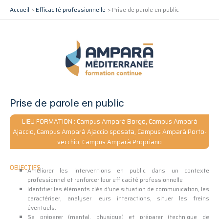
Aller
Accueil
Efficacité professionnelle
Prise de parole en public
au
contenu
Prise de parole en public
LIEU FORMATION : Campus Amparà Borgo, Campus Amparà
Ajaccio, Campus Amparà Ajaccio sposata, Campus Amparà Porto-
vecchio, Campus Amparà Propriano
OBJECTIFS
Améliorer les interventions en public dans un contexte
professionnel et renforcer leur efficacité professionnelle
Identifier les éléments clés d’une situation de communication, les
caractériser, analyser leurs interactions, situer les freins
éventuels.
Se préparer (mental, physique) et préparer (technique de