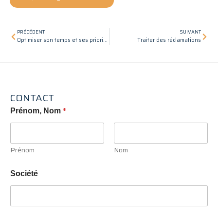
Précédent
Suiv
PRÉCÉDENT
SUIVANT
Optimiser son temps et ses priorités
Traiter des réclamations
CONTACT
*
Prénom, Nom
Prénom
Nom
Société