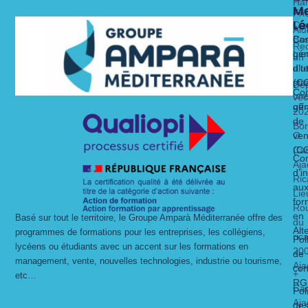
Ha
Me
x
Fri
Lé
Ca
Alu
Nos 
Nos 
Bas
Con
Rec
Lie
gén
un
alt
dit
d’ut
str
(C
Dé
Con
un
vec
gén
off
20
de
Bo
O
ven
Ca
(C
Con
Aja
d’i
Ric
au
Lie
for
Ro
en
Basé sur tout le territoire, le Groupe Amparà Méditerranée offre des
du
Alt
programmes de formations pour les entreprises, les collégiens,
ric
Pol
lycéens ou étudiants avec un accent sur les formations en
20
de
management, vente, nouvelles technologies, industrie ou tourisme,
Aja
con
+
etc…
RG
Ca
Pol
Aja
de