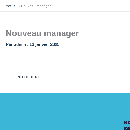
Aller
Accueil
Nouveau manager
au
contenu
Nouveau manager
Par
admin
/
13 janvier 2025
PRÉCÉDENT
N
N
N
C
Fo
Se
C
C