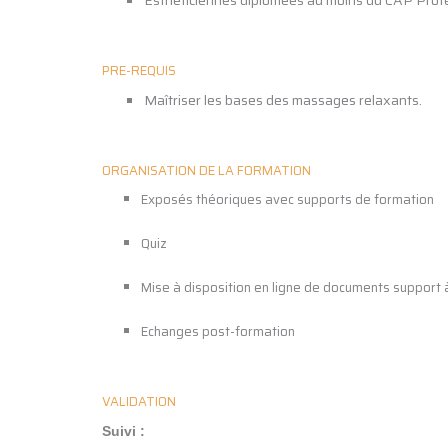
Esthéticiennes diplômées au moins du CAP Prof
PRE-REQUIS
Maîtriser les bases des massages relaxants.
ORGANISATION DE LA FORMATION
Exposés théoriques avec supports de formation
Quiz
Mise à disposition en ligne de documents support à
Echanges post-formation
VALIDATION
Suivi :