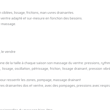
iblées, lissage, frictions, man uvres drainantes.
ventre adapté et sur-mesure en fonction des besoins.
ce massage.
, le vendre
one de la taille à chaque saison son massage du ventre: pressions, ryth
e, lissage, oscillation, pétrissage, friction, lissage drainant, pression v
e pour ressentir les zones, pompage, massage drainant
s drainantes dos et ventre, avec des pompages, pressions avec respirat