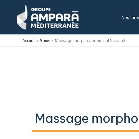
Aller
au
contenu
Nos form
Accueil
Soins
Massage morpho abdominal Niveau2
Massage morpho