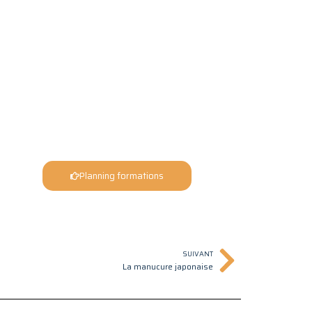
Planning formations
Suivant
SUIVANT
La manucure japonaise