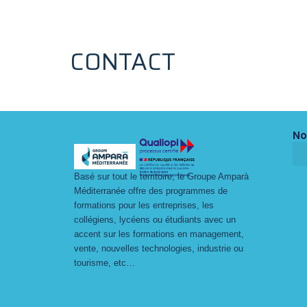
CONTACT
No
Basé sur tout le territoire, le Groupe Amparà
Méditerranée offre des programmes de
formations pour les entreprises, les
collégiens, lycéens ou étudiants avec un
accent sur les formations en management,
vente, nouvelles technologies, industrie ou
tourisme, etc…