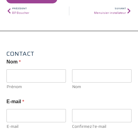
Précédent
Suiv
PRÉCÉDENT
SUIVANT
BP Boucher
Menuisier installateur
CONTACT
V
*
Nom
o
t
r
e
Prénom
Nom
I
n
t
*
E-mail
é
r
e
s
E-mail
Confirmez l’e-mail
s
é