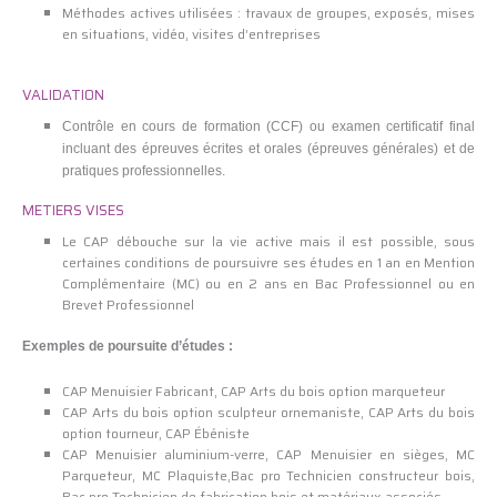
Méthodes actives utilisées : travaux de groupes, exposés, mises
en situations, vidéo, visites d’entreprises
VALIDATION
Contrôle en cours de formation (CCF) ou examen certificatif final
incluant des épreuves écrites et orales (épreuves générales) et de
pratiques professionnelles.
METIERS VISES
Le CAP débouche sur la vie active mais il est possible, sous
certaines conditions de poursuivre ses études en 1 an en Mention
Complémentaire (MC) ou en 2 ans en Bac Professionnel ou en
Brevet Professionnel
Exemples de poursuite d’études :
CAP Menuisier Fabricant, CAP Arts du bois option marqueteur
CAP Arts du bois option sculpteur ornemaniste, CAP Arts du bois
option tourneur, CAP Ébéniste
CAP Menuisier aluminium-verre, CAP Menuisier en sièges, MC
Parqueteur, MC Plaquiste,Bac pro Technicien constructeur bois,
Bac pro Technicien de fabrication bois et matériaux associés