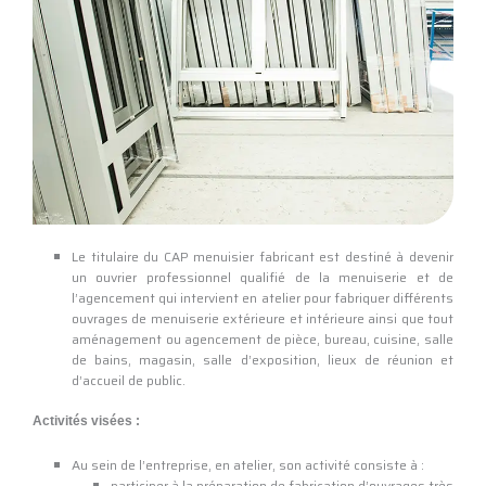
Le titulaire du CAP menuisier fabricant est destiné à devenir
un ouvrier professionnel qualifié de la menuiserie et de
l’agencement qui intervient en atelier pour fabriquer différents
ouvrages de menuiserie extérieure et intérieure ainsi que tout
aménagement ou agencement de pièce, bureau, cuisine, salle
de bains, magasin, salle d’exposition, lieux de réunion et
d’accueil de public.
Activités visées :
Au sein de l’entreprise, en atelier, son activité consiste à :
participer à la préparation de fabrication d’ouvrages très