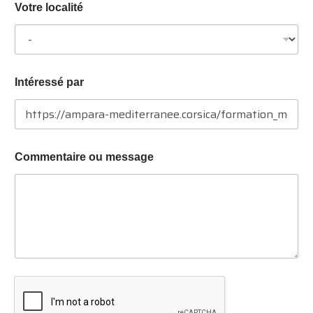
E
Votre localité
-
m
a
i
l
Intéressé par
Commentaire ou message