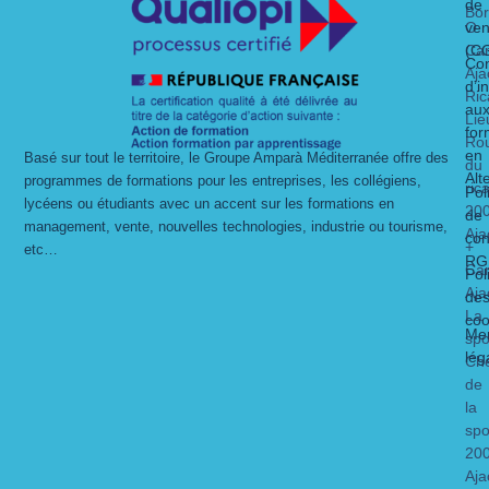
de
Bo
O
ven
Ca
(C
Con
Aja
d’i
Ric
au
Lie
for
Ro
en
Basé sur tout le territoire, le Groupe Amparà Méditerranée offre des
du
Alt
programmes de formations pour les entreprises, les collégiens,
ric
Pol
lycéens ou étudiants avec un accent sur les formations en
20
de
management, vente, nouvelles technologies, industrie ou tourisme,
Aja
con
+
etc…
RG
Ca
Pol
Aja
de
La
coo
Men
spo
lég
Ch
de
la
spo
20
Aja