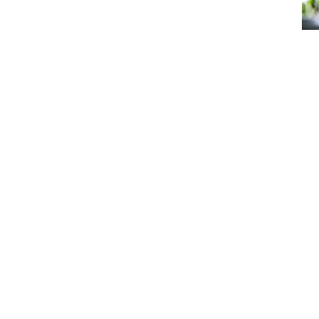
POUR POSTULER A NOS FORMATIONS VOUS DEV
Formations CAP, Brevet Professionnel, 
Bachelor
LES FORMATIONS
Après la 3ème :
CAP commercialisation et service en hôtel, café,
CAP Cuisine
CAP patissier