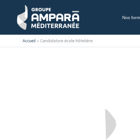
Aller
au
contenu
Nos form
Accueil
Candidature école hôtelière