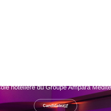
école hôtelière du Groupe Amparà Médit
Candidatez