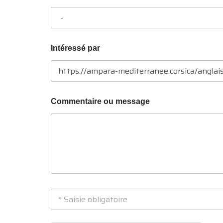
o
c
a
l
i
Intéressé par
t
é
Commentaire ou message