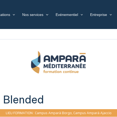
ations
Nos services
Evénementiel
Entreprise
l Blended
LIEU FORMATION : Campus Amparà Borgo, Campus Amparà Ajaccio