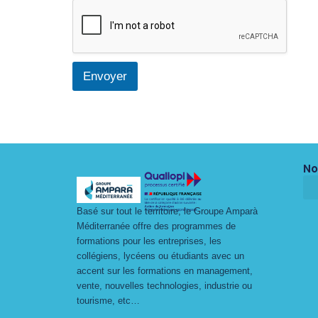
Envoyer
No
Basé sur tout le territoire, le Groupe Amparà
Méditerranée offre des programmes de
formations pour les entreprises, les
collégiens, lycéens ou étudiants avec un
accent sur les formations en management,
vente, nouvelles technologies, industrie ou
tourisme, etc…