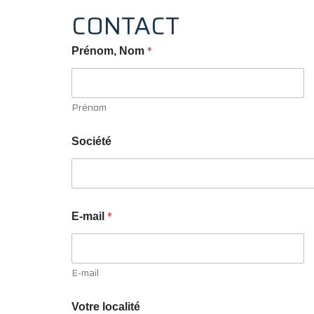
CONTACT
*
Prénom, Nom
Prénom
o
Société
u
C
o
m
m
e
*
E-mail
n
t
a
i
E-mail
r
e
l
Votre localité