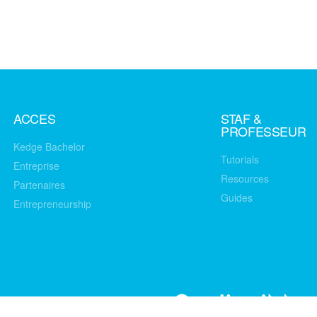
ACCES
STAF &
PROFESSEUR
Kedge Bachelor
Tutorials
Entreprise
Resources
Partenaires
Guides
Entrepreneurship