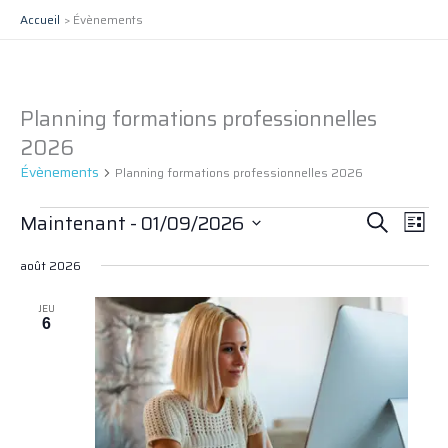
Aller
Accueil
Évènements
au
contenu
Planning formations professionnelles
Évènements
2026
Évènements
Planning formations professionnelles 2026
Recherche
Navig
Maintenant
 - 
01/09/2026
Recherche
Liste
et
de
Sélectionnez
navigation
vues
août 2026
une
date.
de
Évèn
JEU
vues
6
Évènements