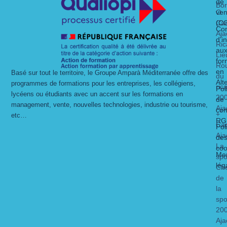
de
Bo
O
ven
Ca
(C
Con
Aja
d’i
Ric
au
Lie
for
Ro
en
Basé sur tout le territoire, le Groupe Amparà Méditerranée offre des
du
Alt
programmes de formations pour les entreprises, les collégiens,
ric
Pol
lycéens ou étudiants avec un accent sur les formations en
20
de
management, vente, nouvelles technologies, industrie ou tourisme,
Aja
con
+
etc…
RG
Ca
Pol
Aja
de
La
coo
Men
spo
lég
Ch
de
la
spo
20
Aja