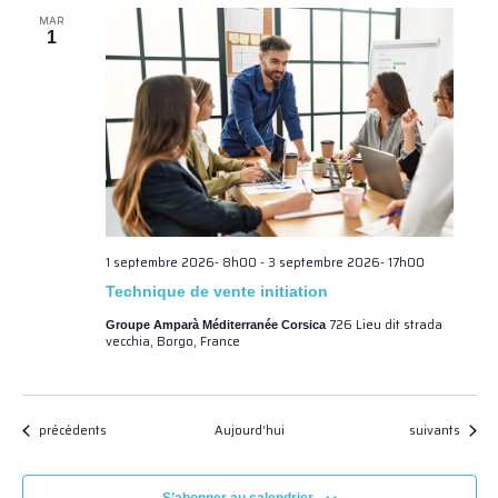
MAR
1
1 septembre 2026- 8h00
-
3 septembre 2026- 17h00
Technique de vente initiation
726 Lieu dit strada
Groupe Amparà Méditerranée Corsica
vecchia, Borgo, France
Évènements
Évènements
précédents
Aujourd’hui
suivants
S’abonner au calendrier